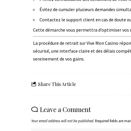
Évitez de cumuler plusieurs demandes simult
Contactez le support client en cas de doute o
Cette démarche vous permettra d’optimiser vos ret
La procédure de retrait sur Vive Mon Casino répo
sécurisé, une interface claire et des délais compé
sereinement de vos gains.
Share This Article
Leave a Comment
Your email address will not be published.
Required fields are ma