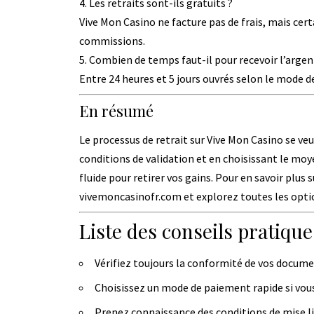
4. Les retraits sont-ils gratuits ?
Vive Mon Casino ne facture pas de frais, mais cer
commissions.
5. Combien de temps faut-il pour recevoir l’argen
Entre 24 heures et 5 jours ouvrés selon le mode 
En résumé
Le processus de retrait sur Vive Mon Casino se veu
conditions de validation et en choisissant le moy
fluide pour retirer vos gains. Pour en savoir plus s
vivemoncasinofr.com
et explorez toutes les opti
Liste des conseils pratique
Vérifiez toujours la conformité de vos docume
Choisissez un mode de paiement rapide si vous
Prenez connaissance des conditions de mise li